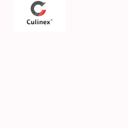
Über uns
Unsere Philosophie
Unsere Marken & Part
Hilfe & Kontakt
SGS CKE s.r.o. | Alejní 2792 | CZ-41501 Teplice | 
© 2026 Culinex - Alle Rechte vorbehalten |
AGB
|
D