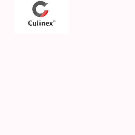
Über uns
Unsere Philosophie
Unsere Marken & Part
Hilfe & Kontakt
SGS CKE s.r.o. | Alejní 2792 | CZ-41501 Teplice | 
© 2026 Culinex - Alle Rechte vorbehalten |
AGB
|
D