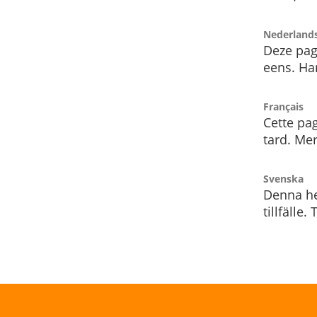
Nederland
Deze pag
eens. Har
Français
Cette pag
tard. Me
Svenska
Denna he
tillfälle