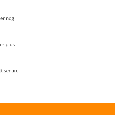
ter nog
yer plus
tt senare