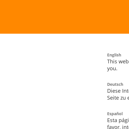
English
This webs
you.
Deutsch
Diese Int
Seite zu
Español
Esta pág
favor, i