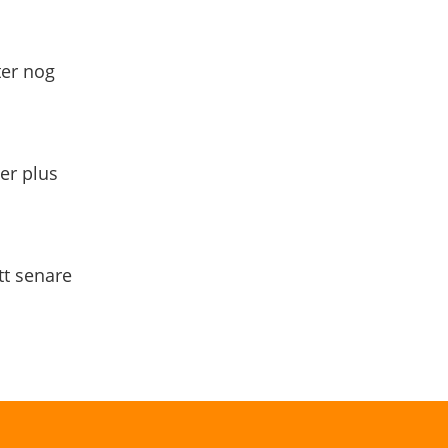
ter nog
yer plus
tt senare