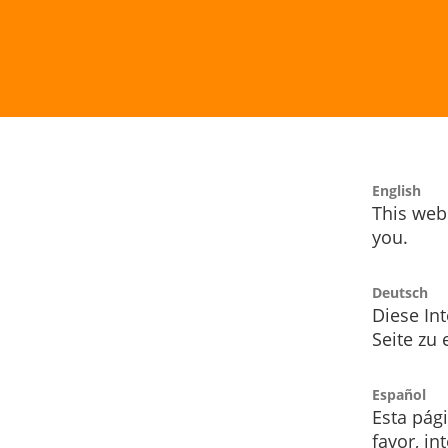
English
This webs
you.
Deutsch
Diese Int
Seite zu
Español
Esta pág
favor, i