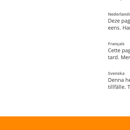
Nederland
Deze pag
eens. Har
Français
Cette pag
tard. Me
Svenska
Denna he
tillfälle