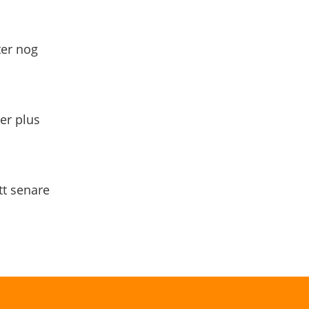
ter nog
yer plus
tt senare