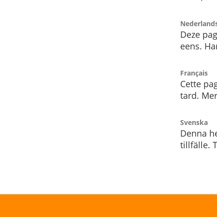
Nederland
Deze pag
eens. Har
Français
Cette pag
tard. Me
Svenska
Denna he
tillfälle