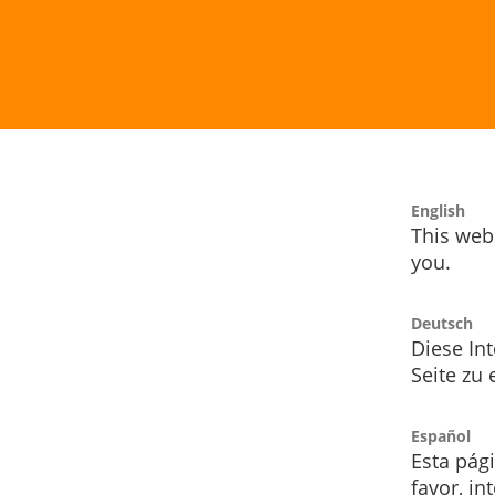
English
This webs
you.
Deutsch
Diese Int
Seite zu
Español
Esta pág
favor, i