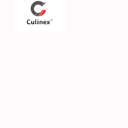
Über uns
Unsere Philosophie
Unsere Marken & Part
Hilfe & Kontakt
SGS CKE s.r.o. | Alejní 2792 | CZ-41501 Teplice | 
© 2026 Culinex - Alle Rechte vorbehalten |
AGB
|
D