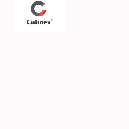
Über uns
Unsere Philosophie
Unsere Marken & Part
Hilfe & Kontakt
SGS CKE s.r.o. | Alejní 2792 | CZ-41501 Teplice | 
© 2026 Culinex - Alle Rechte vorbehalten |
AGB
|
D