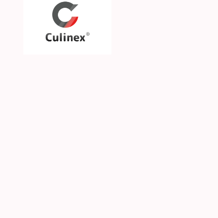
Über uns
Unsere Philosophie
Unsere Marken & Part
Hilfe & Kontakt
SGS CKE s.r.o. | Alejní 2792 | CZ-41501 Teplice | 
© 2026 Culinex - Alle Rechte vorbehalten |
AGB
|
D