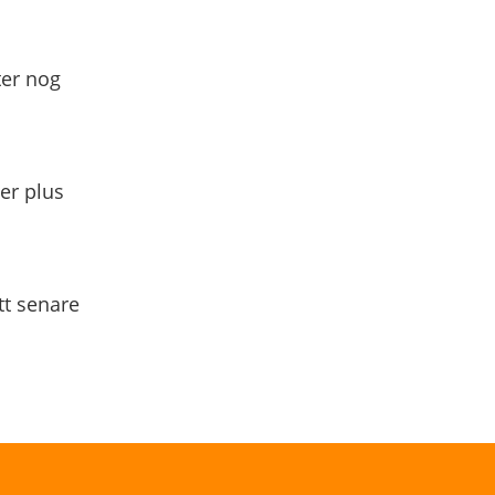
ter nog
yer plus
tt senare