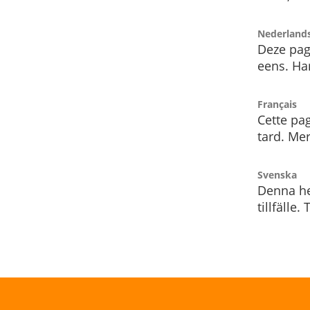
Nederland
Deze pag
eens. Har
Français
Cette pag
tard. Me
Svenska
Denna he
tillfälle