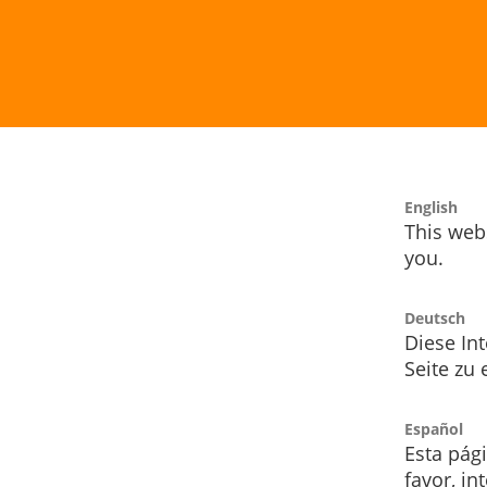
English
This webs
you.
Deutsch
Diese Int
Seite zu
Español
Esta pág
favor, i