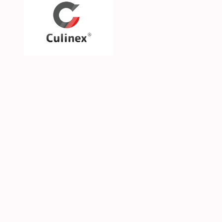
Über uns
Unsere Philosophie
Unsere Marken & Part
Hilfe & Kontakt
SGS CKE s.r.o. | Alejní 2792 | CZ-41501 Teplice | 
© 2026 Culinex - Alle Rechte vorbehalten |
AGB
|
D