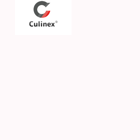
Über uns
Unsere Philosophie
Unsere Marken & Part
Hilfe & Kontakt
SGS CKE s.r.o. | Alejní 2792 | CZ-41501 Teplice | 
© 2026 Culinex - Alle Rechte vorbehalten |
AGB
|
D