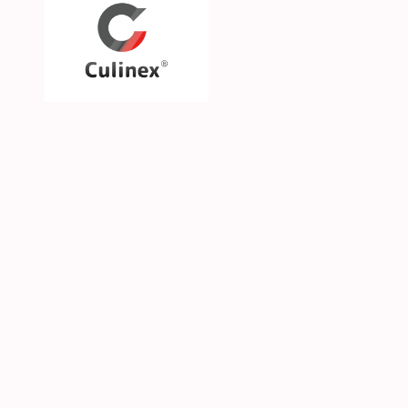
Über uns
Unsere Philosophie
Unsere Marken & Part
Hilfe & Kontakt
SGS CKE s.r.o. | Alejní 2792 | CZ-41501 Teplice | 
© 2026 Culinex - Alle Rechte vorbehalten |
AGB
|
D