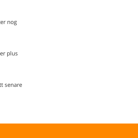
ter nog
yer plus
tt senare