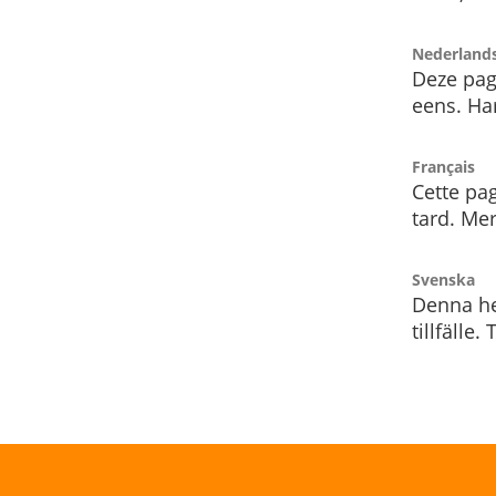
Nederland
Deze pag
eens. Har
Français
Cette pag
tard. Me
Svenska
Denna he
tillfälle