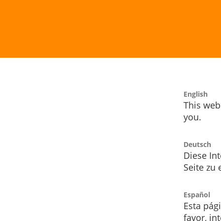
English
This webs
you.
Deutsch
Diese Int
Seite zu
Español
Esta pág
favor, i