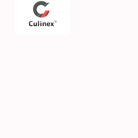
Über uns
Unsere Philosophie
Unsere Marken & Part
Hilfe & Kontakt
SGS CKE s.r.o. | Alejní 2792 | CZ-41501 Teplice | 
© 2026 Culinex - Alle Rechte vorbehalten |
AGB
|
D