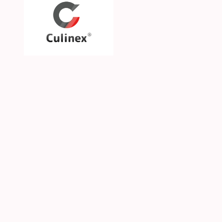
Über uns
Unsere Philosophie
Unsere Marken & Part
Hilfe & Kontakt
SGS CKE s.r.o. | Alejní 2792 | CZ-41501 Teplice | 
© 2026 Culinex - Alle Rechte vorbehalten |
AGB
|
D