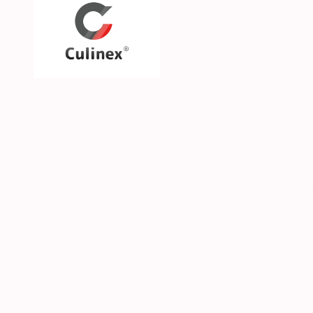
Über uns
Unsere Philosophie
Unsere Marken & Part
Hilfe & Kontakt
SGS CKE s.r.o. | Alejní 2792 | CZ-41501 Teplice | 
© 2026 Culinex - Alle Rechte vorbehalten |
AGB
|
D