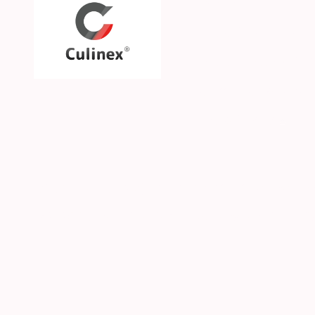
Über uns
Unsere Philosophie
Unsere Marken & Part
Hilfe & Kontakt
SGS CKE s.r.o. | Alejní 2792 | CZ-41501 Teplice | 
© 2026 Culinex - Alle Rechte vorbehalten |
AGB
|
D