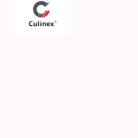
Über uns
Unsere Philosophie
Unsere Marken & Part
Hilfe & Kontakt
SGS CKE s.r.o. | Alejní 2792 | CZ-41501 Teplice | 
© 2026 Culinex - Alle Rechte vorbehalten |
AGB
|
D