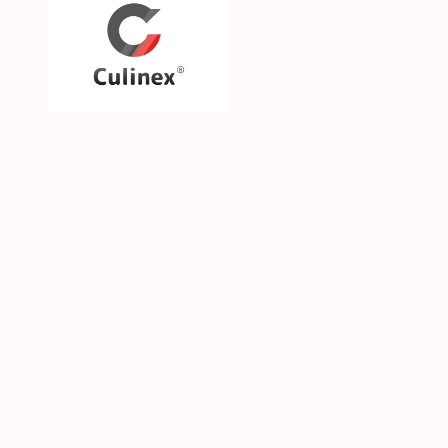
Über uns
Unsere Philosophie
Unsere Marken & Part
Hilfe & Kontakt
SGS CKE s.r.o. | Alejní 2792 | CZ-41501 Teplice | 
© 2026 Culinex - Alle Rechte vorbehalten |
AGB
|
D