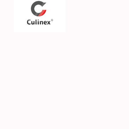
Über uns
Unsere Philosophie
Unsere Marken & Part
Hilfe & Kontakt
SGS CKE s.r.o. | Alejní 2792 | CZ-41501 Teplice | 
© 2026 Culinex - Alle Rechte vorbehalten |
AGB
|
D