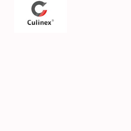
Über uns
Unsere Philosophie
Unsere Marken & Part
Hilfe & Kontakt
SGS CKE s.r.o. | Alejní 2792 | CZ-41501 Teplice | 
© 2026 Culinex - Alle Rechte vorbehalten |
AGB
|
D